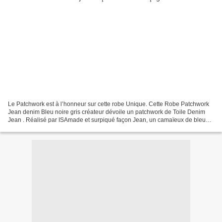
Le Patchwork est à l’honneur sur cette robe Unique. Cette Robe Patchwork
Jean denim Bleu noire gris créateur dévoile un patchwork de Toile Denim
Jean . Réalisé par ISAmade et surpiqué façon Jean, un camaïeux de bleu
est présent. Cette robe Féminine vous...