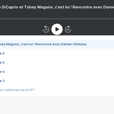
 DiCaprio et Tobey Maguire, c'est lui ! Rencontre avec Dam
bey Maguire, c'est lui ! Rencontre avec Damien Witecka
e 6
e 5
e 4
e 3
s créatrices de la VF !
e 2
e 1