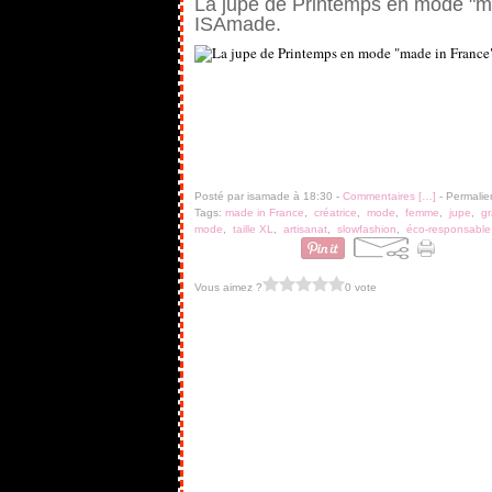
La jupe de Printemps en mode "ma
ISAmade.
Posté par isamade à 18:30 -
Commentaires [
…
]
- Permalie
Tags:
made in France
,
créatrice
,
mode
,
femme
,
jupe
,
gr
mode
,
taille XL
,
artisanat
,
slowfashion
,
éco-responsable
Vous aimez ?
0 vote