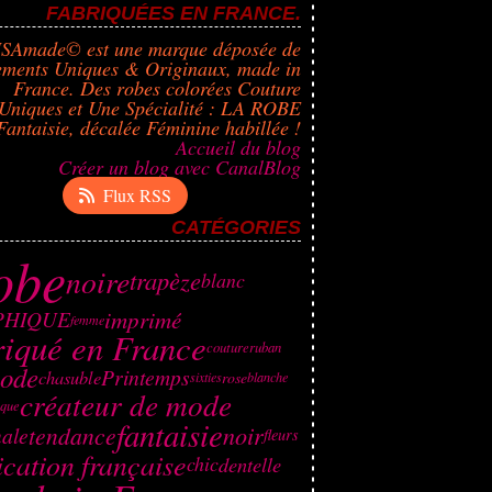
FABRIQUÉES EN FRANCE.
ISAmade© est une marque déposée de
ements Uniques & Originaux, made in
France. Des robes colorées Couture
Uniques et Une Spécialité : LA ROBE
Fantaisie, décalée Féminine habillée !
Accueil du blog
Créer un blog avec CanalBlog
Flux RSS
CATÉGORIES
obe
noire
trapèze
blanc
imprimé
PHIQUE
femme
riqué en France
couture
ruban
ode
Printemps
chasuble
rose
sixties
blanche
créateur de mode
ique
fantaisie
noir
tendance
nale
fleurs
ication française
dentelle
chic