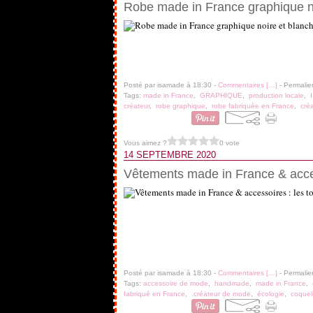
Robe made in France graphique n
Posté par isamade à 18:30 -
Commentaires [
…
]
- Permalie
Tags:
made in France
,
GRAPHIQUE
,
production locale
,
créateur
,
robe graphique
,
robe fabriquée en France
,
créa
Vous aimez ?
0 vote
14 SEPTEMBRE 2020
Vêtements made in France & access
Posté par isamade à 18:30 -
Commentaires [
…
]
- Permalie
Tags:
accessoire de mode
,
handmade
,
made in France
,
fabriqué en France
,
.créateur de mode
,
écologie
,
coquel