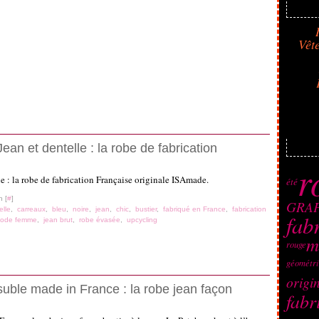
Vêt
ean et dentelle : la robe de fabrication
r
été
n [
#
]
GRA
elle
,
carreaux
,
bleu
,
noire
,
jean
,
chic
,
bustier
,
fabriqué en France
,
fabrication
fab
ode femme
,
jean brut
,
robe évasée
,
upcycling
m
rouge
géométr
origi
ble made in France : la robe jean façon
fabr