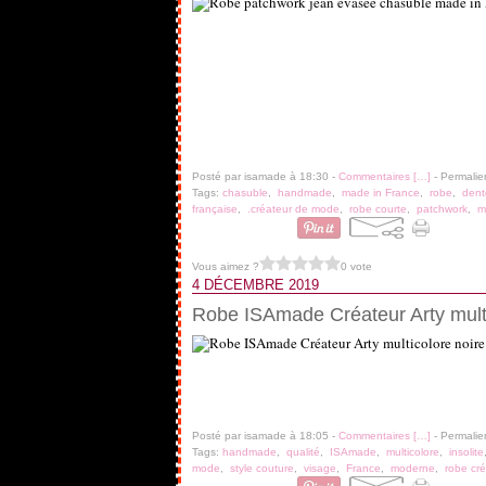
Posté par isamade à 18:30 -
Commentaires [
…
]
- Permalie
Tags:
chasuble
,
handmade
,
made in France
,
robe
,
dent
française
,
.créateur de mode
,
robe courte
,
patchwork
,
m
Vous aimez ?
0 vote
4 DÉCEMBRE 2019
Robe ISAmade Créateur Arty mult
Posté par isamade à 18:05 -
Commentaires [
…
]
- Permalie
Tags:
handmade
,
qualité
,
ISAmade
,
multicolore
,
insolite
mode
,
style couture
,
visage
,
France
,
moderne
,
robe cré