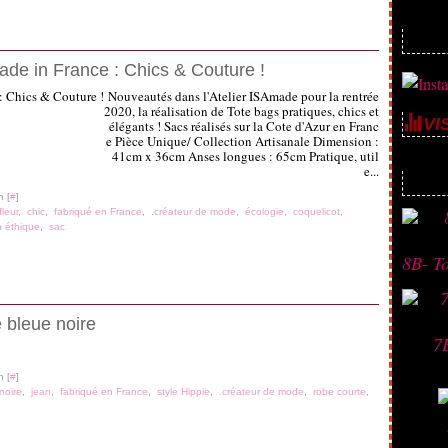
de in France : Chics & Couture !
Nouveautés dans l'Atelier ISAmade pour la rentrée
2020, la réalisation de Tote bags pratiques, chics et
VI
élégants ! Sacs réalisés sur la Cote d'Azur en Franc
e Pièce Unique/ Collection Artisanale Dimension :
41cm x 36cm Anses longues : 65cm Pratique, util
Depuis 
e...
n [
#
]
fleur
,
chic
,
fabriqué en France
,
.créateur de mode
,
écologie
,
coquelicot
,
n éthique
,
sac
8B- T
 bleue noire
7
n [
#
]
noire
,
jean
,
fabriqué en France
,
style Hippie
,
.créateur de mode
,
robe courte
,