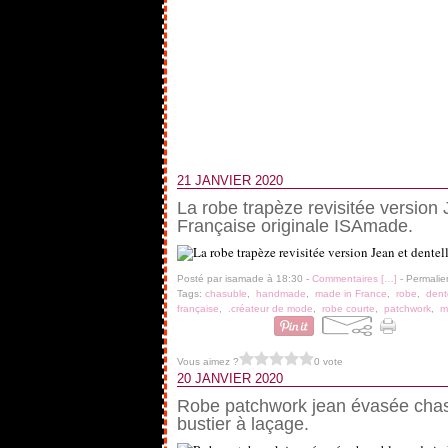
21 JANVIER 2020
La robe trapèze revisitée version J
Française originale ISAmade.
Posté par isamade à 18:30 -
Commentaires [
…
]
- Permalie
Tags:
chasuble
,
handmade
,
made in France
,
robe
,
dent
française
,
.créateur de mode
,
robe courte
,
patchwork
,
m
Vous aimez ?
0 vote
20 JANVIER 2020
Robe patchwork jean évasée chasu
bustier à laçage.