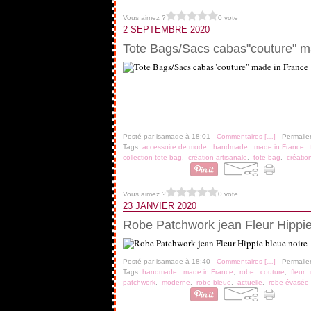
Vous aimez ?
0 vote
2 SEPTEMBRE 2020
Tote Bags/Sacs cabas"couture" ma
Posté par isamade à 18:01 -
Commentaires [
…
]
- Permalie
Tags:
accessoire de mode
,
handmade
,
made in France
,
collection tote bag
,
création artisanale
,
tote bag
,
créatio
Vous aimez ?
0 vote
23 JANVIER 2020
Robe Patchwork jean Fleur Hippie
Posté par isamade à 18:40 -
Commentaires [
…
]
- Permalie
Tags:
handmade
,
made in France
,
robe
,
couture
,
fleur
,
patchwork
,
moderne
,
robe bleue
,
actuelle
,
robe évasée