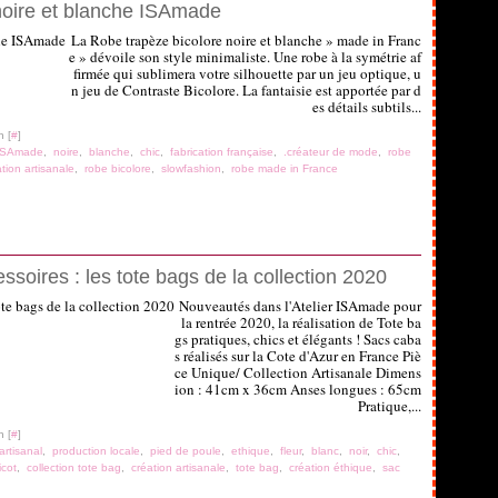
oire et blanche ISAmade
La Robe trapèze bicolore noire et blanche » made in Franc
e » dévoile son style minimaliste. Une robe à la symétrie af
firmée qui sublimera votre silhouette par un jeu optique, u
n jeu de Contraste Bicolore. La fantaisie est apportée par d
es détails subtils...
n [
#
]
ISAmade
,
noire
,
blanche
,
chic
,
fabrication française
,
.créateur de mode
,
robe
tion artisanale
,
robe bicolore
,
slowfashion
,
robe made in France
oires : les tote bags de la collection 2020
Nouveautés dans l'Atelier ISAmade pour
la rentrée 2020, la réalisation de Tote ba
gs pratiques, chics et élégants ! Sacs caba
s réalisés sur la Cote d'Azur en France Piè
ce Unique/ Collection Artisanale Dimens
ion : 41cm x 36cm Anses longues : 65cm
Pratique,...
n [
#
]
artisanal
,
production locale
,
pied de poule
,
ethique
,
fleur
,
blanc
,
noir
,
chic
,
icot
,
collection tote bag
,
création artisanale
,
tote bag
,
création éthique
,
sac