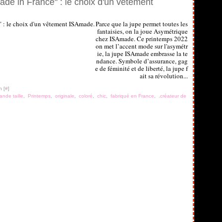
de in France" : le choix d'un vêtement
Parce que la jupe permet toutes les
fantaisies, on la joue Asymétrique
chez ISAmade. Ce printemps 2022
on met l’accent mode sur l'asymétr
ie, la jupe ISAmade embrasse la te
ndance. Symbole d’assurance, gag
e de féminité et de liberté, la jupe f
ait sa révolution...
n [
#
]
ande taille
,
Printemps
,
originale
,
coloré
,
chic
,
fabriqué en France
,
.créateur de