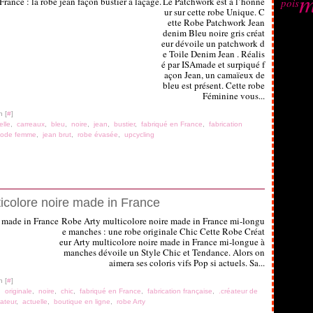
m
Le Patchwork est à l’honne
pois
ur sur cette robe Unique. C
ette Robe Patchwork Jean
denim Bleu noire gris créat
eur dévoile un patchwork d
e Toile Denim Jean . Réalis
é par ISAmade et surpiqué f
açon Jean, un camaïeux de
bleu est présent. Cette robe
Féminine vous...
n [
#
]
elle
,
carreaux
,
bleu
,
noire
,
jean
,
bustier
,
fabriqué en France
,
fabrication
ode femme
,
jean brut
,
robe évasée
,
upcycling
icolore noire made in France
Robe Arty multicolore noire made in France mi-longu
e manches : une robe originale Chic Cette Robe Créat
eur Arty multicolore noire made in France mi-longue à
manches dévoile un Style Chic et Tendance. Alors on
aimera ses coloris vifs Pop si actuels. Sa...
n [
#
]
,
originale
,
noire
,
chic
,
fabriqué en France
,
fabrication française
,
.créateur de
ateur
,
actuelle
,
boutique en ligne
,
robe Arty