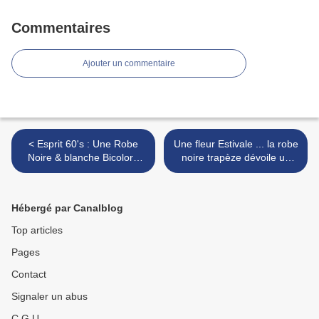
Commentaires
Ajouter un commentaire
< Esprit 60's : Une Robe
Une fleur Estivale ... la robe
Noire & blanche Bicolore
noire trapèze dévoile un
Chic et imprimé Mode à
jardin d'été aux couleurs
l'allure Vintage 1960.
vives Orange, violet,
Fuchsia .. >
Hébergé par Canalblog
Top articles
Pages
Contact
Signaler un abus
C.G.U.