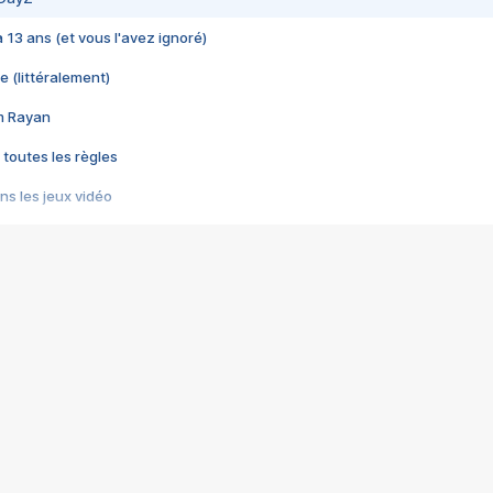
 a 13 ans (et vous l'avez ignoré)
e (littéralement)
im Rayan
 toutes les règles
s les jeux vidéo
us choquant de Rockstar ? - Le scandale BULLY
e plus moche de Steam
du RÊVE tourne au CAUCHEMAR
pendant 8 heures
it… à tort
umiliés par un jeu vidéo
ire - Final Fantasy 8