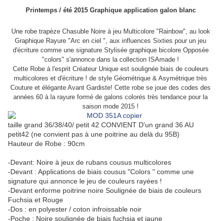
Printemps / été 2015 Graphique application galon blanc
Une robe trapèze Chasuble Noire à jeu Multicolore "Rainbow", au look
Graphique Rayure "Arc en ciel ", aux influences Sixties pour un jeu
d'écriture comme une signature Stylisée graphique bicolore Opposée
"colors" s'annonce dans la collection ISAmade !
Cette Robe à l'esprit Créateur Unique est soulignée biais de couleurs
multicolores et d'écriture ! de style Géométrique & Asymétrique très
Couture et élégante Avant Gardiste! Cette robe se joue des codes des
années 60 à la rayure formé de galons colorés très tendance pour la
saison mode 2015 !
taille grand 36/38/40/ petit 42 CONVIENT D'un grand 36 AU
petit42 (ne convient pas à une poitrine au delà du 95B)
Hauteur de Robe : 90cm
-Devant: Noire à jeux de rubans cousus multicolores
-Devant : Applications de biais cousus "Colors " comme une
signature qui annonce le jeu de couleurs rayées !
-Devant enforme poitrine noire Soulignée de biais de couleurs
Fuchsia et Rouge
-Dos : en polyester / coton infroissable noir
-Poche : Noire soulignée de biais fuchsia et jaune