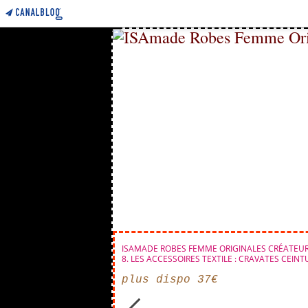
ISAMADE ROBES FEMME ORIGINALES CRÉATEUR
8. LES ACCESSOIRES TEXTILE : CRAVATES CEINT
plus dispo 37€