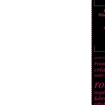
Vêt
géométr
Print
cré
noir
c
ro
trap
fabr
GRA