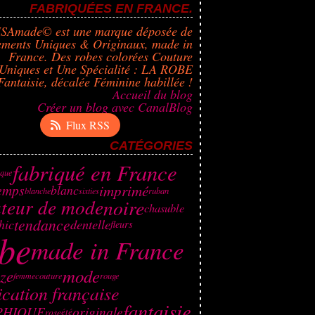
FABRIQUÉES EN FRANCE.
ISAmade© est une marque déposée de
ements Uniques & Originaux, made in
France. Des robes colorées Couture
Uniques et Une Spécialité : LA ROBE
Fantaisie, décalée Féminine habillée !
Accueil du blog
Créer un blog avec CanalBlog
Flux RSS
CATÉGORIES
fabriqué en France
ique
imprimé
emps
blanc
ruban
blanche
sixties
ateur de mode
noire
chasuble
tendance
dentelle
hic
fleurs
be
made in France
mode
èze
couture
rouge
femme
ication française
fantaisie
PHIQUE
originale
rose
été