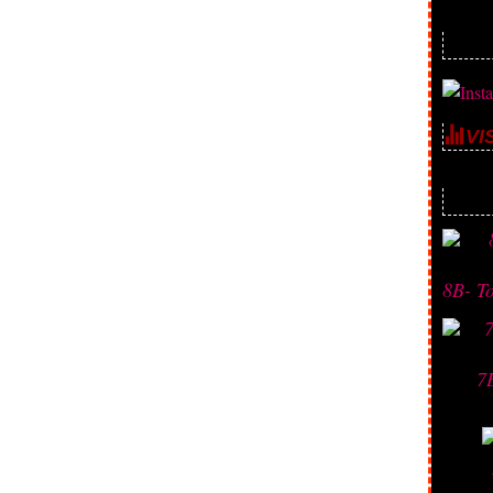
VI
Depuis 
8B- T
7